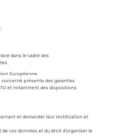
;
place dans le cadre des
ées.
’Union Européenne.
ers concerné présente des garanties
RGPD et notamment des dispositions
rnant et demander leur rectification et
t de vos données et du droit d’organiser le